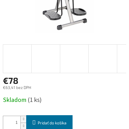
€78
€63,41 bez DPH
Jednotková
Skladom
(1 ks)
cena:
Pridať do košíka