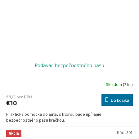
Podávač bezpečnostného pásu
Skladom
(2 ks)
€8,13 bez DPH
Do košíka
€10
Praktická pomôcka do auta, s ktorou bude upínanie
bezpečnostného pásu hračkou.
Kód:
301
Akcia