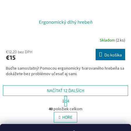
Ergonomický dlhý hrebeň
Skladom
(2 ks)
€12,20 bez DPH
Do košíka
€15
Buďte samostatný! Pomocou ergonomicky tvarovaného hrebeňa sa
dokážete bez problémov učesať aj sami.
NAČÍTAŤ 12 ĎALŠÍCH
S
1
4
t
O
r
40
položiek celkom
v
á
l
HORE
n
á
k
d
o