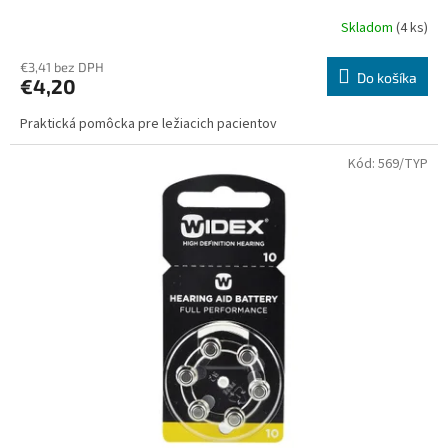
Skladom
(4 ks)
€3,41 bez DPH
Do košíka
€4,20
Praktická pomôcka pre ležiacich pacientov
Kód:
569/TYP