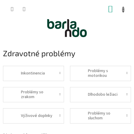
Prejsť
NÁKUP
na
obsah
KOŠÍK
Zdravotné problémy
Problémy s
Inkontinencia
motorikou
Problémy so
Dlhodobo ležiaci
zrakom
Problémy so
Výživové doplnky
sluchom