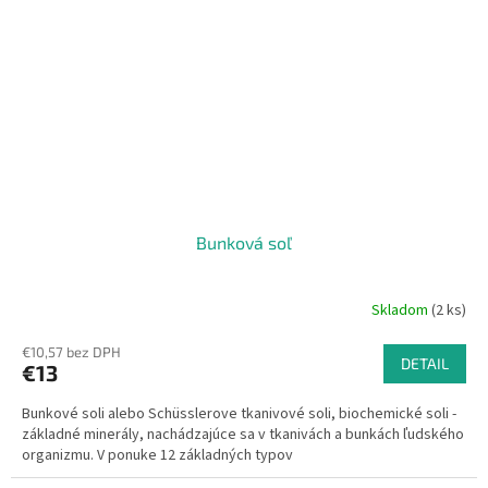
Bunková soľ
Skladom
(2 ks)
€10,57 bez DPH
DETAIL
€13
Bunkové soli alebo Schüsslerove tkanivové soli, biochemické soli -
základné minerály, nachádzajúce sa v tkanivách a bunkách ľudského
organizmu. V ponuke 12 základných typov