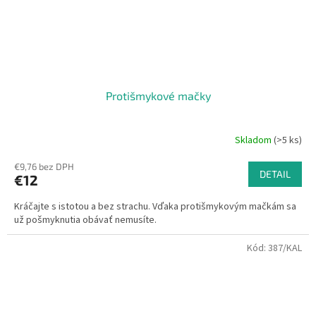
Protišmykové mačky
Skladom
(>5 ks)
€9,76 bez DPH
DETAIL
€12
Kráčajte s istotou a bez strachu. Vďaka protišmykovým mačkám sa
už pošmyknutia obávať nemusíte.
Kód:
387/KAL