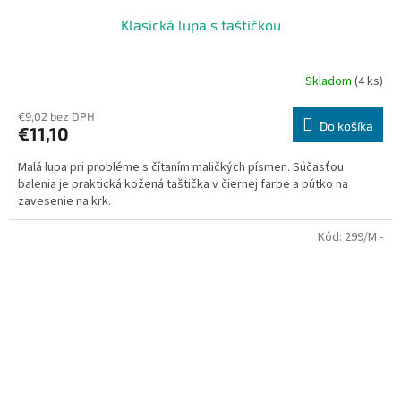
Klasická lupa s taštičkou
Skladom
(4 ks)
€9,02 bez DPH
Do košíka
€11,10
Malá lupa pri probléme s čítaním maličkých písmen. Súčasťou
balenia je praktická kožená taštička v čiernej farbe a pútko na
zavesenie na krk.
Kód:
299/M -