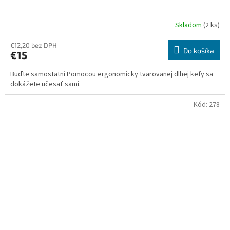
Skladom
(2 ks)
€12,20 bez DPH
Do košíka
€15
Buďte samostatní Pomocou ergonomicky tvarovanej dlhej kefy sa
dokážete učesať sami.
Kód:
278