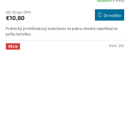
Skladom
(>5 ks)
€8,78 bez DPH
Do košíka
€10,80
Praktický protišmykový nadstavec na palicu vhodný napríklad na
pešiu turistiku.
Kód:
263
Akcia