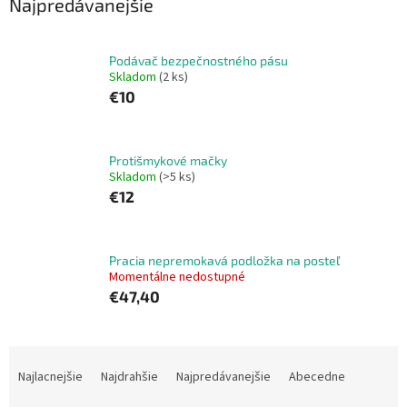
Najpredávanejšie
Podávač bezpečnostného pásu
Skladom
(2 ks)
€10
Protišmykové mačky
Skladom
(>5 ks)
€12
Pracia nepremokavá podložka na posteľ
Momentálne nedostupné
€47,40
R
a
Najlacnejšie
Najdrahšie
Najpredávanejšie
Abecedne
d