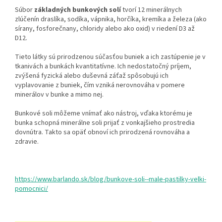
Súbor
základných bunkových solí
tvorí 12 minerálnych
zlúčenín draslíka, sodíka, vápnika, horčíka, kremíka a železa (ako
sírany, fosforečnany, chloridy alebo ako oxid) v riedení D3 až
D12.
Tieto látky sú prirodzenou súčasťou buniek a ich zastúpenie je v
tkanivách a bunkách kvantitatívne. Ich nedostatočný príjem,
zvýšená fyzická alebo duševná záťaž spôsobujú ich
vyplavovanie z buniek, čím vzniká nerovnováha v pomere
minerálov v bunke a mimo nej.
Bunkové soli môžeme vnímať ako nástroj, vďaka ktorému je
bunka schopná minerálne soli prijať z vonkajšieho prostredia
dovnútra. Takto sa opäť obnoví ich prirodzená rovnováha a
zdravie.
https://www.barlando.sk/blog/bunkove-soli--male-pastilky-velki-
pomocnici/