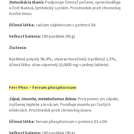
Detoxikácia tkanív.
Podporuje činnosť pečene, spriechodňuje
a čistí tkanivá, lymfatický systém. Prostriedok proti chronickej
tvorbe hnisu.
Účinná látka:
​ calcium sulphuricum v potencii D6
Veľkosť balenia:
​ 180 pastiliek (90 g)
Zloženie:
Rastlinné polyoly 98,4%, stearan horečnatý (rastlinný) 1,5%,
účinná látka: síran vápenatý (0,0005 mg v jednej tablete).
Ferr Phos – Ferrum phosphoricum
Zápal, imunita, metabolizmus železa
.
Prvá pomoc pri zápale,
zvýšenej teplote a krvácaní. Posilňuje imunitu pri častých
infekciách. Prostriedok proti chronickej únave.
Účinná látka:
​ ferrum phosphoricum v potencii D3 a D6
Veľkosť balenia:
​ 180 pastiliek (90 g)