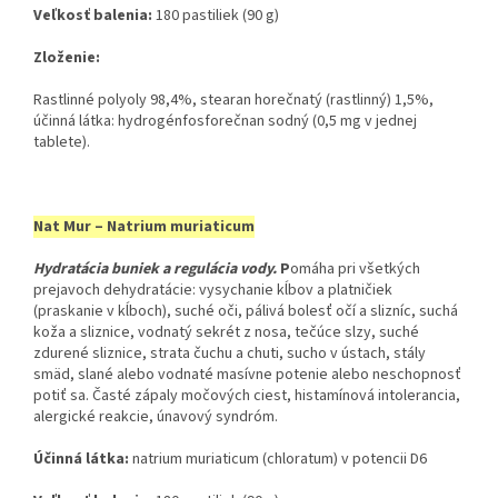
Veľkosť balenia:
​ 180 pastiliek (90 g)
Zloženie:
Rastlinné polyoly 98,4%, stearan horečnatý (rastlinný) 1,5%,
účinná látka: hydrogénfosforečnan sodný (0,5 mg v jednej
tablete).
Nat Mur – Natrium muriaticum
Hydratácia buniek a regulácia vody.
P
omáha pri všetkých
prejavoch dehydratácie: vysychanie kĺbov a platničiek
(praskanie v kĺboch), suché oči, pálivá bolesť očí a slizníc, suchá
koža a sliznice, vodnatý sekrét z nosa, tečúce slzy, suché
zdurené sliznice, strata čuchu a chuti, sucho v ústach, stály
smäd, slané alebo vodnaté masívne potenie alebo neschopnosť
potiť sa. Časté zápaly močových ciest, histamínová intolerancia,
alergické reakcie, únavový syndróm.
Účinná látka:
​ natrium muriaticum (chloratum) v potencii D6