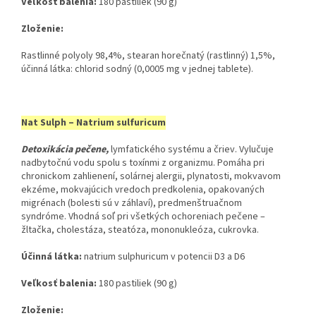
Veľkosť balenia:
​ 180 pastiliek (90 g)
Zloženie:
Rastlinné polyoly 98,4%, stearan horečnatý (rastlinný) 1,5%,
účinná látka: chlorid sodný (0,0005 mg v jednej tablete).
Nat Sulph – Natrium sulfuricum
Detoxikácia pečene
,
lymfatického systému a čriev. Vylučuje
nadbytočnú vodu spolu s toxínmi z organizmu. Pomáha pri
chronickom zahlienení, solárnej alergii, plynatosti, mokvavom
ekzéme, mokvajúcich vredoch predkolenia, opakovaných
migrénach (bolesti sú v záhlaví), predmenštruačnom
syndróme. Vhodná soľ pri všetkých ochoreniach pečene –
žltačka, cholestáza, steatóza, mononukleóza, cukrovka.
Účinná látka:
​ natrium sulphuricum v potencii D3 a D6
Veľkosť balenia:
​ 180 pastiliek (90 g)
Zloženie: