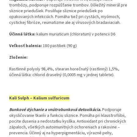
trombózy, podporuje rozpúšťanie trombov. Dôležitý minerál pre
sliznice priedušiek. Posilňuje sliznice priedušiek po
opakovaných infekciách. Pomáha tiež pri cystách, myómoch,
cystickej fibróze, reumatizme ale aj vírusových bradaviaciah.
Účinná látka:
​ kalium muriaticum (chloratum) v potencii D6
Veľkosť balenia:
​ 180 pastiliek (90 g)
Zloženie:
Rastlinné polyoly 98,4%, stearan horečnatý (rastlinný) 1,5%,
účinná látka: chlorid draselný (0,0005 mg v jednej tablete).
Kali Sulph – Kalium sulfuricum
Bunkové dýchanie a vnútrobunková detoxikácia.
Podporuje
okysličovanie tkanív a funkciu sliznice. Pomáha pri klaustrofóbii,
pocite dusenia a nedostatku kyslíka. Antioxidant pri chronických
zápaloch, všetkých autoimunitných ochoreniach a rakovine –
prevencia. Účinný aj na hyperpigmentáciu, výrazné pehy,