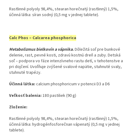
Rastlinné polyoly 98,4%, stearan horečnatý (rastlinný) 1,5%,
účinná látka: síran sodný (0,5 mg v jednej tablete).
Calc Phos – Calcarea phosphorica
Metabolizmus bielkovín a vápnika
.
Dôležitá soľ pre bunkové
delenie, rast, pevné kosti, zdravú kostnú dreň a zuby. Detská
soľ – podpora vo fáze intenzívneho rastu detí, v tehotenstve a
pri dojčení. Uvoľňuje zvýšené svalové napätie, stuhnuté svaly,
stuhnuté trapézy.
Účinná látka:
​ calcium phosphoricum v potencii D3 a D6
Veľkosť balenia:
​ 180 pastiliek (90 g)
Zloženie:
Rastlinné polyoly 98,4%, stearan horečnatý (rastlinný) 1,5%,
účinná látka: hydrogénfosforečnan vápenatý (0,5 mg v jednej
tablete).