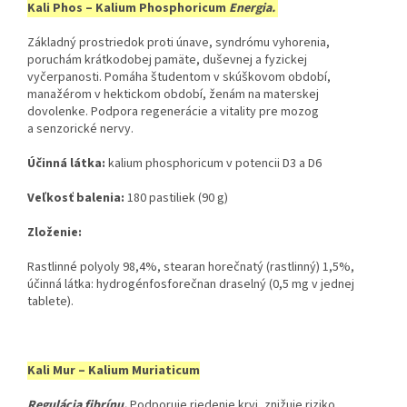
Kali Phos – Kalium Phosphoricum
Energia.
Základný prostriedok proti únave, syndrómu vyhorenia,
poruchám krátkodobej pamäte, duševnej a fyzickej
vyčerpanosti. Pomáha študentom v skúškovom období,
manažérom v hektickom období, ženám na materskej
dovolenke. Podpora regenerácie a vitality pre mozog
a senzorické nervy.
Účinná látka:
​ kalium phosphoricum v potencii D3 a D6
Veľkosť balenia:
​ 180 pastiliek (90 g)
Zloženie:
Rastlinné polyoly 98,4%, stearan horečnatý (rastlinný) 1,5%,
účinná látka: hydrogénfosforečnan draselný (0,5 mg v jednej
tablete).
Kali Mur – Kalium Muriaticum
Regulácia fibrínu.
Podporuje riedenie krvi, znižuje riziko