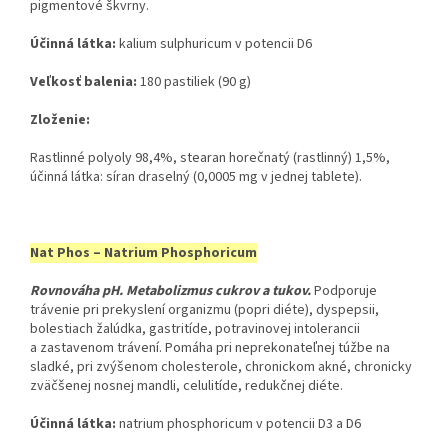
pigmentové škvrny.
Účinná látka:
​ kalium sulphuricum v potencii D6
Veľkosť balenia:
​ 180 pastiliek (90 g)
Zloženie:
Rastlinné polyoly 98,4%, stearan horečnatý (rastlinný) 1,5%,
účinná látka: síran draselný (0,0005 mg v jednej tablete).
Nat Phos – Natrium
Phosphoricum
Rovnováha pH. Metabolizmus cukrov a tukov
.
Podporuje
trávenie pri prekyslení organizmu (popri diéte), dyspepsii,
bolestiach žalúdka, gastritíde, potravinovej intolerancii
a zastavenom trávení. Pomáha pri neprekonateľnej túžbe na
sladké, pri zvýšenom cholesterole, chronickom akné, chronicky
zväčšenej nosnej mandli, celulitíde, redukčnej diéte.
Účinná látka:
​ natrium phosphoricum v potencii D3 a D6