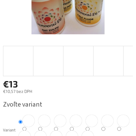
€13
€10,57 bez DPH
Jednotková
Zvoľte variant
cena:
Variant