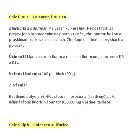
Calc Flour – Calcarea flourica
Elasticita a odolnosť
.
Má vzťah ku keratínu. Nedostatok sa
prejaví jeho hromadením na povrchu kože, zhrubnutou kožou a
prasklinami na koži a slizniciach. Zlepšuje elasticitu ciev, šliach a
pokožky.
Účinná látka:
​ calcarea fluorica (calcium fluoricum) v potencii D6
a D12
Veľkosť balenia:
​ 180 pastiliek (90 g)
Zloženie:
Rastlinné polyoly 98,4%, stearan horečnatý (rastlinný) 1,5%,
účinná látka: fluorid vápenatý (0,0005 mg v jednej tablete).
Calc Sulph – Calcarea sulfurica