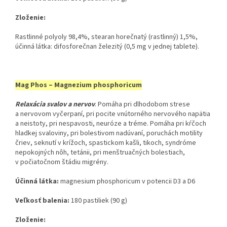
Zloženie:
Rastlinné polyoly 98,4%, stearan horečnatý (rastlinný) 1,5%,
účinná látka: difosforečnan železitý (0,5 mg v jednej tablete).
Mag Phos – Magnezium phosphoricum
Relaxácia svalov a nervov
. Pomáha pri dlhodobom strese
a nervovom vyčerpaní, pri pocite vnútorného nervového napätia
a neistoty, pri nespavosti, neuróze a tréme. Pomáha pri kŕčoch
hladkej svaloviny, pri bolestivom nadúvaní, poruchách motility
čriev, seknutí v krížoch, spastickom kašli, tikoch, syndróme
nepokojných nôh, tetánii, pri menštruačných bolestiach,
v počiatočnom štádiu migrény.
Účinná látka:
​ magnesium phosphoricum v potencii D3 a D6
Veľkosť balenia:
​ 180 pastiliek (90 g)
Zloženie: