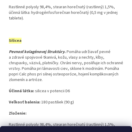
Rastlinné polyoly 98,4%, stearan horečnatý (rastlinný) 1,5%,
účinná látka: hydrogénfosforečnan horečnatý (0,5 mg v jednej
tablete).
Silicea
Pevnosť kolagénovej štruktúry
.
Pomáha udržiavať pevné
a zdravé spojivové tkanivá, kožu, vlasy a nechty, kĺby,
chrupavky, väzivá, platničky. Chráni nervy, posilňuje ich ochranné
vrstvy. Pomáha pri lámavosti ciev, sklone k modrinám. Pomáha
popri Calc phos pri silnej osteoporóze, hojení komplikovaných
zlomenín a artróze.
Účinná látka:
​ silicea v potencii D6
Veľkosť balenia:
​ 180 pastiliek (90 g)
Zloženie:
Rastlinné polyoly 98,4%, stearan horečnatý (rastlinný) 1,5%,
účinná látka: oxid kremičitý (0,0005 mg v jednej tablete).