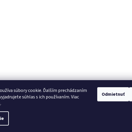
oužíva súbory cookie. Ďalším prechádzaním
Odmietnuť
yjadrujete súhlas s ich používaním. Viac
u
.
ie