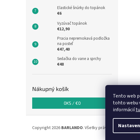
Elastické šnúrky do topánok
€6
Vyzúvač topánok
€12,90
Pracia nepremokavá podložka
na posteľ
€47,40
Sedačka do vane a sprchy
€48
Nákupný košík
Tento web p
tohto webu v
0
KS /
€0
informácií
t
Z
á
Nastaven
Copyright 2026
BARLANDO
. Všetky práva vyhradené.
p
ä