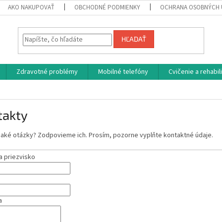
AKO NAKUPOVAŤ
OBCHODNÉ PODMIENKY
OCHRANA OSOBNÝCH 
HĽADAŤ
Zdravotné problémy
Mobilné telefóny
Cvičenie a rehabil
takty
jaké otázky? Zodpovieme ich. Prosím, pozorne vyplňte kontaktné údaje.
a priezvisko
a