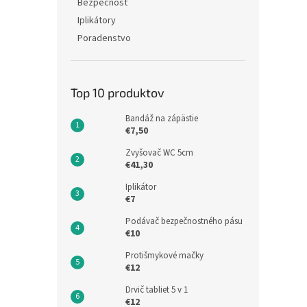
Bezpečnosť
Iplikátory
Poradenstvo
Top 10 produktov
Bandáž na zápästie
€7,50
Zvyšovač WC 5cm
€41,30
Iplikátor
€7
Podávač bezpečnostného pásu
€10
Protišmykové mačky
€12
Drvič tabliet 5 v 1
€12