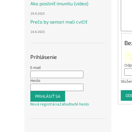
Ako posilniť imunitu (video)
19.4.2020
Prečo by seniori mali cvičiť
14.4.2020
Be
Prihlásenie
Odpí
E-mail
Heslo
Vložen
OD
PRIHLÁSIŤ SA
Nová registrácia
Zabudnuté heslo