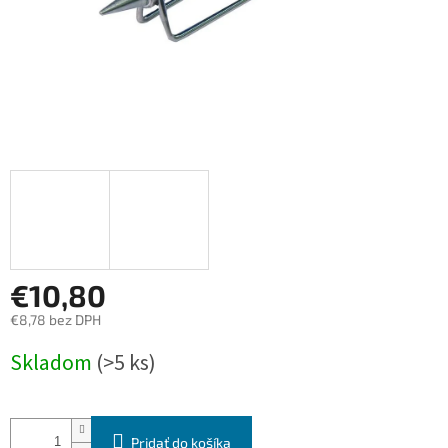
€10,80
€8,78 bez DPH
Jednotková
Skladom
(>5 ks)
cena:
Pridať do košíka