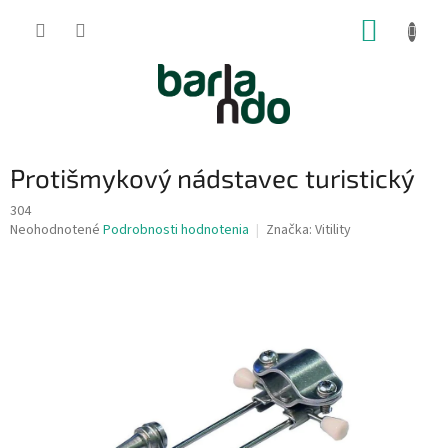
Prejsť
NÁKUP
na
obsah
KOŠÍK
Protišmykový nádstavec turistický
304
Priemerné
Neohodnotené
Podrobnosti hodnotenia
Značka:
Vitility
hodnotenie
produktu
je
0,0
z
5
hviezdičiek.