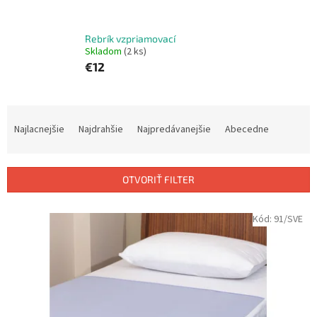
Rebrík vzpriamovací
Skladom
(2 ks)
€12
R
a
Najlacnejšie
Najdrahšie
Najpredávanejšie
Abecedne
d
e
n
OTVORIŤ FILTER
i
e
V
Kód:
91/SVE
p
ý
r
p
o
i
d
s
u
p
k
r
t