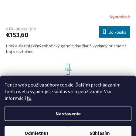
Vypredané
€124,88 bez DPH
Do košíka
€153,60
Prvý e-dezinfekčný robotický germicídny žiarič vyvinutý priamo na
boj s roztočmi.
S
1
2
t
r
16
položiek celkom
O
á
Tento web používa súbory cookie. Ďalším prechádzaním
v
HORE
n
l
tohto webu vyjadrujete súhlas s ich používaním. Viac
k
á
o
informácií
tu
.
v
Z
d
a
a
á
n
Nastavenie
c
Vytvoril Shoptet
p
i
i
ä
e
e
t
p
Odmietnuť
Súhlasím
Copyright 2026
BARLANDO
. Všetky práva vyhradené.