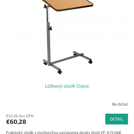
Lôžkový stolík Clasic
Na dotaz
€50,66 bez DPH
DETAIL
€60,28
Praktický stolík s možnosťou nastavenia dosky (Kód ZP: K71344)