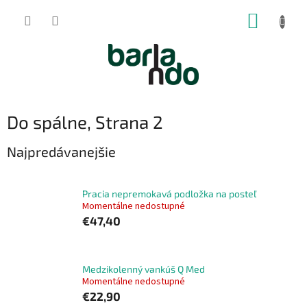
Prejsť
NÁKUP
na
obsah
KOŠÍK
Do spálne
, Strana 2
Najpredávanejšie
Pracia nepremokavá podložka na posteľ
Momentálne nedostupné
€47,40
Medzikolenný vankúš Q Med
Momentálne nedostupné
€22,90