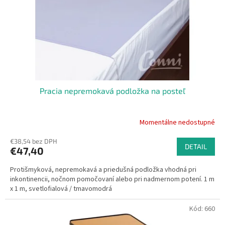
o
o
d
v
u
k
t
o
v
Pracia nepremokavá podložka na posteľ
Momentálne nedostupné
€38,54 bez DPH
DETAIL
€47,40
Protišmyková, nepremokavá a priedušná podložka vhodná pri
inkontinencii, nočnom pomočovaní alebo pri nadmernom potení. 1 m
x 1 m, svetlofialová / tmavomodrá
Kód:
660