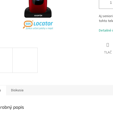
Aj senior
tohto tel
Detailné 
TLAČ
s
Diskusia
robný popis