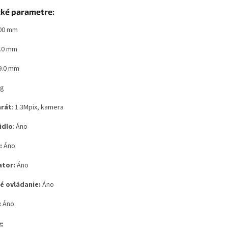
cké parametre:
00 mm
.0 mm
9.0 mm
 g
rát
: 1.3Mpix, kamera
idlo
: Áno
:
Áno
ator:
Áno
é ovládanie:
Áno
:
Áno
: