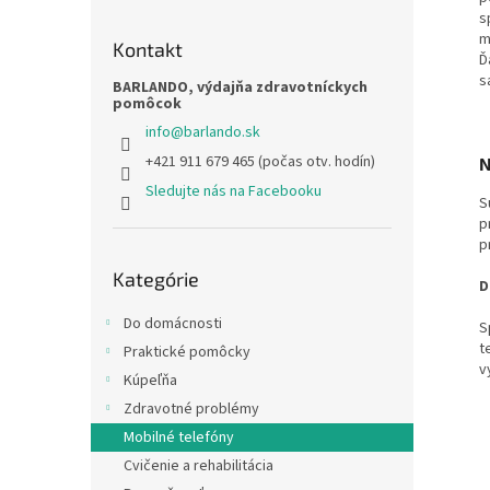
s
m
Kontakt
Ď
s
BARLANDO, výdajňa zdravotníckych
pomôcok
info
@
barlando.sk
+421 911 679 465 (počas otv. hodín)
N
Sledujte nás na Facebooku
S
p
p
Preskočiť
Kategórie
kategórie
D
Do domácnosti
S
t
Praktické pomôcky
v
Kúpeľňa
Zdravotné problémy
Mobilné telefóny
Cvičenie a rehabilitácia