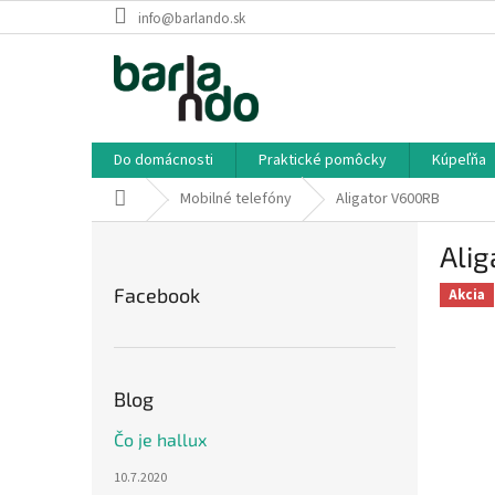
Prejsť
info@barlando.sk
na
obsah
Do domácnosti
Praktické pomôcky
Kúpeľňa
Domov
Mobilné telefóny
Aligator V600RB
B
Ali
o
č
Facebook
Akcia
n
ý
p
a
Blog
n
e
Čo je hallux
l
10.7.2020