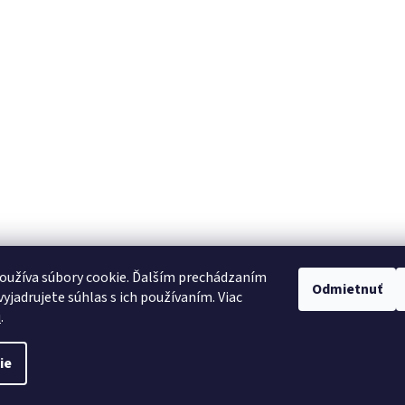
oužíva súbory cookie. Ďalším prechádzaním
Odmietnuť
yjadrujete súhlas s ich používaním. Viac
u
.
ie