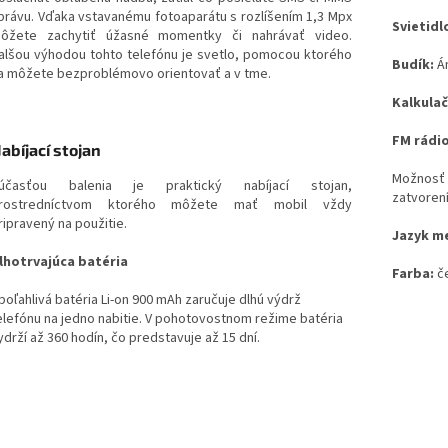
právu. Vďaka vstavanému fotoaparátu s rozlíšením 1,3 Mpx
Svietidl
ôžete zachytiť úžasné momentky či nahrávať video.
alšou výhodou tohto telefónu je svetlo, pomocou ktorého
Budík:
Á
a môžete bezproblémovo orientovať a v tme.
Kalkula
FM rádi
abíjací stojan
Možnosť 
účasťou balenia je praktický nabíjací stojan,
zatvorení
rostredníctvom ktorého môžete mať mobil vždy
ripravený na použitie.
Jazyk m
lhotrvajúca batéria
Farba:
č
poľahlivá batéria Li-on 900 mAh zaručuje dlhú výdrž
elefónu na jedno nabitie. V pohotovostnom režime batéria
ydrží až 360 hodín, čo predstavuje až 15 dní.