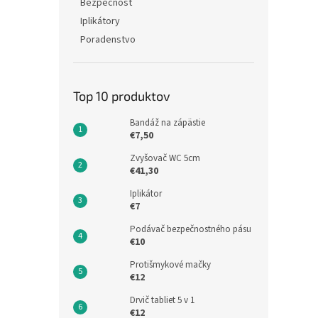
Bezpečnosť
Iplikátory
Poradenstvo
Top 10 produktov
Bandáž na zápästie
€7,50
Zvyšovač WC 5cm
€41,30
Iplikátor
€7
Podávač bezpečnostného pásu
€10
Protišmykové mačky
€12
Drvič tabliet 5 v 1
€12