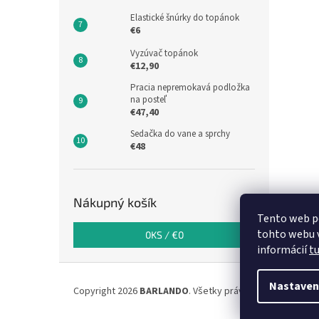
Elastické šnúrky do topánok
€6
Vyzúvač topánok
€12,90
Pracia nepremokavá podložka
na posteľ
€47,40
Sedačka do vane a sprchy
€48
Nákupný košík
Tento web p
tohto webu v
0
KS /
€0
informácií
t
Z
á
Nastaven
Copyright 2026
BARLANDO
. Všetky práva vyhradené.
p
ä