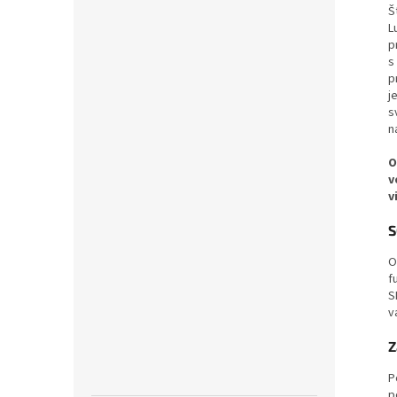
Š
L
p
s
p
j
s
n
O
v
v
S
O
f
S
v
Z
P
p