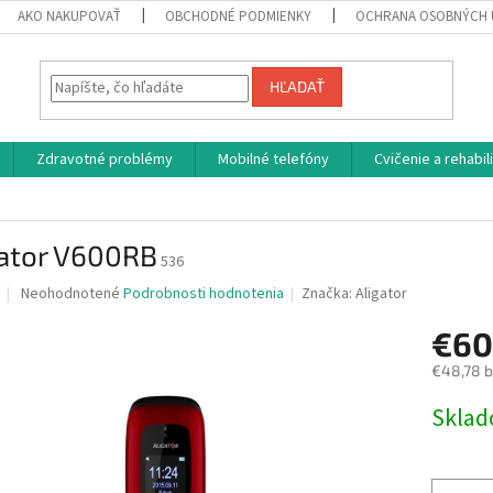
AKO NAKUPOVAŤ
OBCHODNÉ PODMIENKY
OCHRANA OSOBNÝCH 
HĽADAŤ
Zdravotné problémy
Mobilné telefóny
Cvičenie a rehabil
gator V600RB
536
Priemerné
Neohodnotené
Podrobnosti hodnotenia
Značka:
Aligator
hodnotenie
produktu
€60
je
€48,78 
0,0
z
Jednotk
Skla
5
cena:
hviezdičiek.