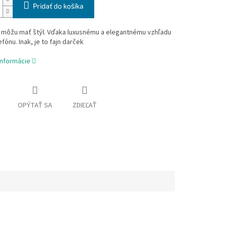
Pridať do košíka
i môžu mať štýl. Vďaka luxusnému a elegantnému vzhľadu
efónu. Inak, je to fajn darček
informácie
OPÝTAŤ SA
ZDIEĽAŤ