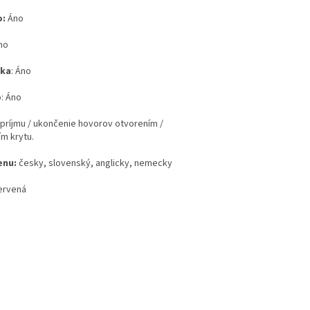
o:
Áno
no
čka
: Áno
o
: Áno
príjmu / ukončenie hovorov otvorením /
m krytu.
enu:
česky, slovenský, anglicky, nemecky
ervená