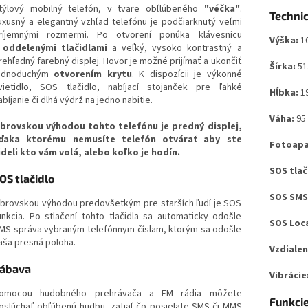
týlový mobilný telefón, v tvare obľlúbeného
"véčka"
.
Techni
uxusný a elegantný vzhľad telefónu je podčiarknutý veľmi
ríjemnými rozmermi. Po otvorení ponúka klávesnicu
Výška:
1
oddelenými tlačidlami
a veľký, vysoko kontrastný a
rehľadný farebný displej. Hovor je možné prijímať a ukončiť
Šírka:
51
ednoduchým
otvorením krytu
. K dispozícii je výkonné
vietidlo, SOS tlačidlo, nabíjací stojanček pre ľahké
Hĺbka:
1
abíjanie či dlhá výdrž na jedno nabitie.
Váha:
95
brovskou výhodou tohto telefónu je predný displej,
ďaka ktorému nemusíte telefón otvárať aby ste
Fotoapa
ideli kto vám volá, alebo koľko je hodín.
SOS tlač
OS tlačidlo
SOS SMS
brovskou výhodou predovšetkým pre starších ľudí je SOS
unkcia. Po stlačení tohto tlačidla sa automaticky odošle
SOS Loc
MS správa vybraným telefónnym číslam, ktorým sa odošle
aša presná poloha.
Vzdialen
ábava
Vibrácie
omocou hudobného prehrávača a FM rádia môžete
Funkcie
oslúchať obľúbenú hudbu, zatiaľ čo posielate SMS či MMS