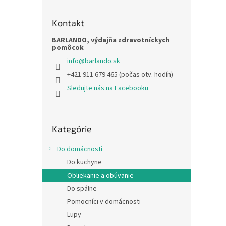
Kontakt
BARLANDO, výdajňa zdravotníckych
pomôcok
info
@
barlando.sk
+421 911 679 465 (počas otv. hodín)
Sledujte nás na Facebooku
Preskočiť
Kategórie
kategórie
Do domácnosti
Do kuchyne
Obliekanie a obúvanie
Do spálne
Pomocníci v domácnosti
Lupy