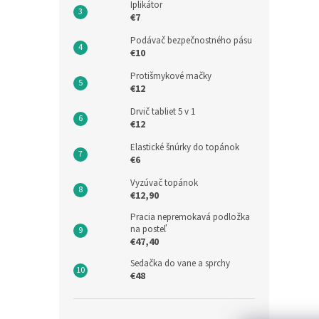
Iplikátor
€7
Podávač bezpečnostného pásu
€10
Protišmykové mačky
€12
Drvič tabliet 5 v 1
€12
Elastické šnúrky do topánok
€6
Vyzúvač topánok
€12,90
Pracia nepremokavá podložka
na posteľ
€47,40
Sedačka do vane a sprchy
€48