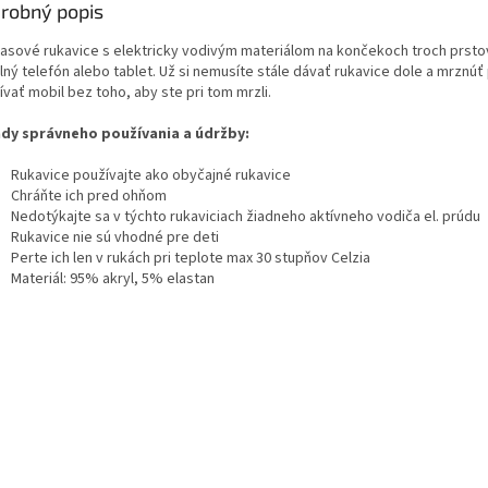
robný popis
asové rukavice s elektricky vodivým materiálom na končekoch troch prstov,
lný telefón alebo tablet. Už si nemusíte stále dávať rukavice dole a mrznúť
vať mobil bez toho, aby ste pri tom mrzli.
dy správneho používania a údržby:
Rukavice používajte ako obyčajné rukavice
Chráňte ich pred ohňom
Nedotýkajte sa v týchto rukaviciach žiadneho aktívneho vodiča el. prúdu
Rukavice nie sú vhodné pre deti
Perte ich len v rukách pri teplote max 30 stupňov Celzia
Materiál: 95% akryl, 5% elastan