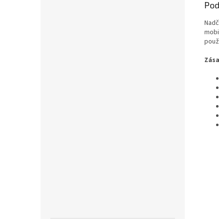
Pod
Nadč
mobi
použí
Zása