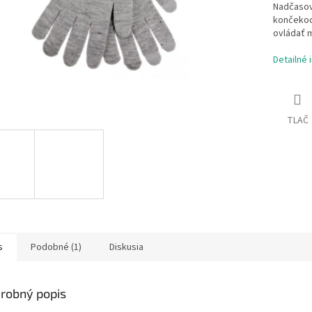
Nadčasov
končekoch
ovládať m
Detailné 
TLAČ
s
Podobné (1)
Diskusia
robný popis