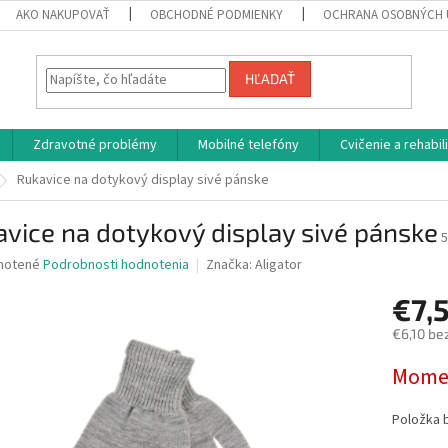
AKO NAKUPOVAŤ
OBCHODNÉ PODMIENKY
OCHRANA OSOBNÝCH 
HĽADAŤ
Zdravotné problémy
Mobilné telefóny
Cvičenie a rehabil
Rukavice na dotykový display sivé pánske
vice na dotykový display sivé pánske
5
né
notené
Podrobnosti hodnotenia
Značka:
Aligator
nie
€7,
u
€6,10 be
Jednotk
Momen
cena:
iek.
Položka 