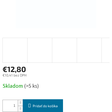
€12,80
€10,41 bez DPH
Jednotková
Skladom
(>5 ks)
cena:
Pridať do košíka