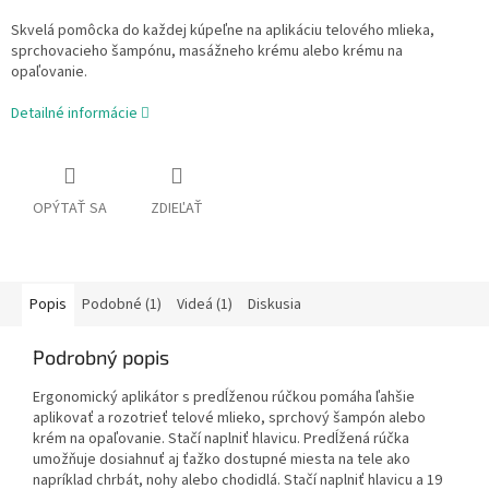
Skvelá pomôcka do každej kúpeľne na aplikáciu telového mlieka,
sprchovacieho šampónu, masážneho krému alebo krému na
opaľovanie.
Detailné informácie
OPÝTAŤ SA
ZDIEĽAŤ
Popis
Podobné (1)
Videá (1)
Diskusia
Podrobný popis
Ergonomický aplikátor s predĺženou rúčkou pomáha ľahšie
aplikovať a rozotrieť telové mlieko, sprchový šampón alebo
krém na opaľovanie. Stačí naplniť hlavicu. Predĺžená rúčka
umožňuje dosiahnuť aj ťažko dostupné miesta na tele ako
napríklad chrbát, nohy alebo chodidlá. Stačí naplniť hlavicu a 19