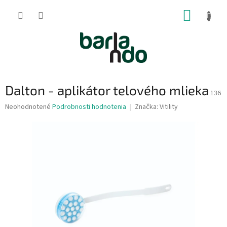
Prejsť
NÁKUP
na
obsah
KOŠÍK
Dalton - aplikátor telového mlieka
136
Priemerné
Neohodnotené
Podrobnosti hodnotenia
Značka:
Vitility
hodnotenie
produktu
je
0,0
z
5
hviezdičiek.