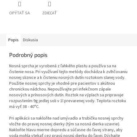
OPÝTAŤ SA
ZDIEĽAŤ
Popis
Diskusia
Podrobný popis
Nosná sprcha je vyrobená z ľahkého plastu a používa sa na
čistenie nosa. Pri využívaní tejto metódy dochádza k zvlhčovaniu
nosnej sliznice a k čisteniu nosných dutín roztokom slanej vody.
Použitie nosnej sprchy je vhodné pre pacientov s akútnou
chronickou nádchou. Nepoužívajte pri infekčnom zápale
nosových a prínosových dutín. Roztok na výplach sa pripravuje
rozpustením 9g jedlej soli v 1l prevarenej vody. Teplota roztoku
má vyť 38 - 40°C.
Pri aplikácii sa nakloňte nad umývadlo a trubičku nosnej sprchy
vložte do pravej nosnej dierky (tým sa nosná dierka uzavrie).
Nakloňte hlavu mierne dopredu a súčasne do ľavej strany, aby
voda mohla vtekať cez pravú nosnú dierku do ľavej. Dýchajte