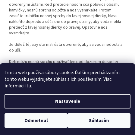
otvorenými ústami. Keď pretečie nosom cca polovica obsahu
kanvičky, nosnú sprchu odložte a nos vysmrkajte. Potom
zasuňte trubičku nosnej sprchy do ľavej nosnej dierky, hlavu
nakloňte dopredu a súčasne do pravej strany, aby voda mohla
pretiecť z ľavej nosnej dierky do pravej. Opätovne nos
vysmrkajte.
Je dôležité, aby ste mali ústa otvorené, aby sa voda nedostala
do uší.
Deti môžu nosnú sprchu používať len pod dozorom dospelej
osoby.
Tento web používa súbory cookie. Ďalším prechádzaním
tohto webu vyjadrujete súhlas s ich používaním. Viac
informácií
tu
.
Z
á
Nastavenie
Vytvoril Shoptet
p
ä
t
Odmietnuť
Súhlasím
Copyright 2026
BARLANDO
. Všetky práva vyhradené.
i
e