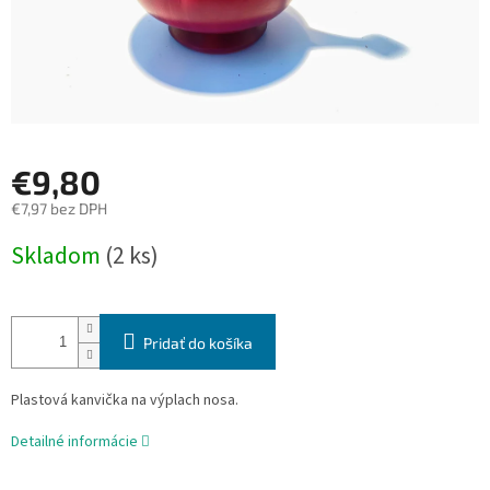
€9,80
€7,97 bez DPH
Jednotková
Skladom
(2 ks)
cena:
Pridať do košíka
Plastová kanvička na výplach nosa.
Detailné informácie