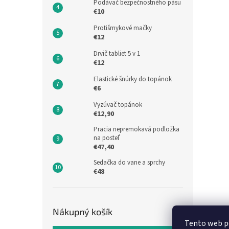
Podávač bezpečnostného pásu
€10
Protišmykové mačky
€12
Drvič tabliet 5 v 1
€12
Elastické šnúrky do topánok
€6
Vyzúvač topánok
€12,90
Pracia nepremokavá podložka
na posteľ
€47,40
Sedačka do vane a sprchy
€48
Nákupný košík
Tento web p