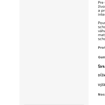
Pre 
živo
a p
inte
Pov
scho
váha
mate
sch
Pro
Gum
Šírk
Dĺžk
Výš
Nos