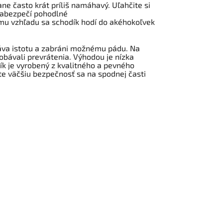
ne často krát príliš namáhavý. Uľahčite si
 zabezpečí pohodlné
u vzhľadu sa schodík hodí do akéhokoľvek
áva istotu a zabráni možnému pádu. Na
obávali prevrátenia. Výhodou je nízka
ík je vyrobený z kvalitného a pevného
te väčšiu bezpečnosť sa na spodnej časti