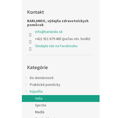
Kontakt
BARLANDO, výdajňa zdravotníckych
pomôcok
info
@
barlando.sk
+421 911 679 465 (počas otv. hodín)
Sledujte nás na Facebooku
Preskočiť
Kategórie
kategórie
Do domácnosti
Praktické pomôcky
Kúpeľňa
Vaňa
Sprcha
Madlá