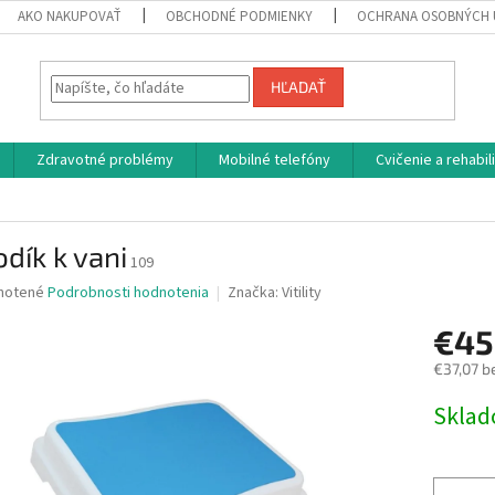
AKO NAKUPOVAŤ
OBCHODNÉ PODMIENKY
OCHRANA OSOBNÝCH 
HĽADAŤ
Zdravotné problémy
Mobilné telefóny
Cvičenie a rehabil
dík k vani
109
né
notené
Podrobnosti hodnotenia
Značka:
Vitility
nie
€45
u
€37,07 b
Jednotk
Skla
cena:
iek.