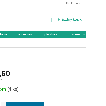
ÚDAJOV
Prihlásenie
NÁKUPNÝ
Prázdny košík
KOŠÍK
itácia
Bezpečnosť
Iplikátory
Poradenstvo
Blog
,60
ez DPH
ová
dom
(4 ks)