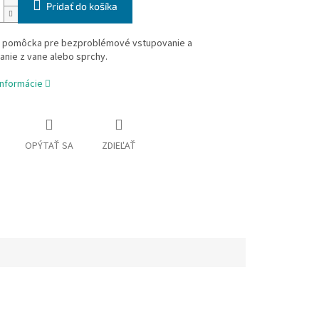
Pridať do košíka
á pomôcka pre bezproblémové vstupovanie a
nie z vane alebo sprchy.
informácie
OPÝTAŤ SA
ZDIEĽAŤ