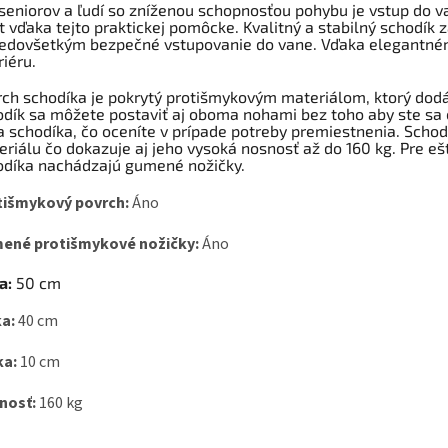
seniorov a ľudí so zníženou schopnosťou pohybu je vstup do va
t vďaka tejto praktickej pomôcke. Kvalitný a stabilný schodík
redovšetkým bezpečné vstupovanie do vane. Vďaka elegantném
riéru.
rch schodíka je pokrytý protišmykovým materiálom, ktorý dod
dík sa môžete postaviť aj oboma nohami bez toho aby ste sa 
 schodíka, čo oceníte v prípade potreby premiestnenia. Schod
riálu čo dokazuje aj jeho vysoká nosnosť až do 160 kg. Pre eš
odíka nachádzajú gumené nožičky.
tišmykový povrch:
Áno
ené protišmykové nožičky:
Áno
a:
50 cm
a:
40 cm
ka:
10 cm
nosť:
160 kg