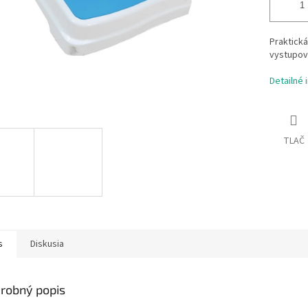
Praktick
vystupova
Detailné 
TLAČ
s
Diskusia
robný popis