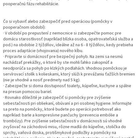
pooperačnú fázu rehabilitácie.
Čo si vybaviť alebo zabezpečiť pred operáciou (pomôcky v
pooperačnom období):
· V období po prepustení z nemocnice si zabezpečte pomoc pre
domácu starostlivosť (napríklad blízka osoba, opatrovateľská služba a
pod.) na obdobie 2 týždňov, ideálne až na 6 - 8 týždňov, kedy prebieha
proces adaptácie (vhojovania) nového kĺbu.
· Pripravte si domácnosť pre bezpečný pohyb. Na zemi sa nesmú
nachádzať prekážky, o ktoré by ste mohli ľahko zakopnúť a
neodporúča sa pohyb po klzkých podlahách. Vhodnou pomôckou je
servírovací stolík s kolieskami, ktorý slúži k prevážaniu ťažších bremien
(nie je vhodné a nosiť predmety nad 5 kg).
· Zabezpečte si doma dostupnosť toalety, kúpeľne, kuchyne a spálne
na presun pomocou bariel.
· Rovnako dôležité je zabezpečiť si pomôcky pre zvýšenie
sebestačnosti pri obliekaní, obúvaní a pri osobnej hygiene. Informujte
sa preto na pomôcky, ktoré budete po operácii potrebovať ako
napríklad: barle a kompresívne pančuchy (prevencia embólie a
trombózy). Pre zvýšenie sebestačnosti v domácnosti sú vhodné
zvyšovač na záchodovú misu, rôzne madlá do kúpeľne, stolička do
sprchy, vaňová doska, protišmykové podložky a pomôcky na