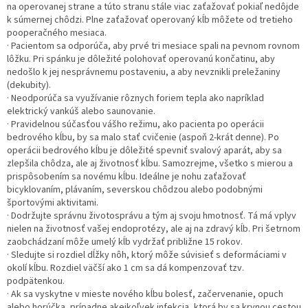
na operovanej strane a túto stranu stále viac zaťažovať pokiaľ nedôjde
k súmernej chôdzi. Plne zaťažovať operovaný kĺb môžete od tretieho
pooperačného mesiaca.
· Pacientom sa odporúča, aby prvé tri mesiace spali na pevnom rovnom
lôžku. Pri spánku je dôležité polohovať operovanú končatinu, aby
nedošlo k jej nesprávnemu postaveniu, a aby nevznikli preležaniny
(dekubity).
· Neodporúča sa využívanie rôznych foriem tepla ako napríklad
elektrický vankúš alebo saunovanie.
· Pravidelnou súčasťou vášho režimu, ako pacienta po operácii
bedrového kĺbu, by sa malo stať cvičenie (aspoň 2-krát denne). Po
operácii bedrového kĺbu je dôležité spevniť svalový aparát, aby sa
zlepšila chôdza, ale aj životnosť kĺbu. Samozrejme, všetko s mierou a
prispôsobením sa novému kĺbu. Ideálne je nohu zaťažovať
bicyklovaním, plávaním, severskou chôdzou alebo podobnými
športovými aktivitami.
· Dodržujte správnu životosprávu a tým aj svoju hmotnosť. Tá má vplyv
nielen na životnosť vašej endoprotézy, ale aj na zdravý kĺb. Pri šetrnom
zaobchádzaní môže umelý kĺb vydržať približne 15 rokov.
· Sledujte si rozdiel dĺžky nôh, ktorý môže súvisieť s deformáciami v
okolí kĺbu. Rozdiel väčší ako 1 cm sa dá kompenzovať tzv.
podpätenkou.
· Ak sa vyskytne v mieste nového kĺbu bolesť, začervenanie, opuch
alebo horúčka, prípadne akejkoľvek infekcia, ktorá by sa krvnou cestou