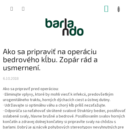
Prejsť
NÁKUP
na
obsah
KOŠÍK
Ako sa pripraviť na operáciu
bedrového kĺbu. Zopár rád a
usmernení.
6.10.2018
Ako sa pripraviť pred operáciou:
· Eliminujte vplyvy, ktoré by mohli viesť k infekcii, predovšetkým
urogenitálneho traktu, horných dýchacích ciest a ústnej dutiny.
· Udržiavajte si optimálnu váhu a chorý kĺb príliš nezaťažujte.
· Odporúča sa naťahovať skrátené svalové štruktúry bedier, posilňovať
oslabené svaly, hlavne brušné a bedrové. Posilňovaním svalov horných
končatín a zdravej dolnej končatiny si pripravíte svaly na chôdzu s
barlami. Dobrý je aj nácvik pohybových stereotypov nevyhnutných pre