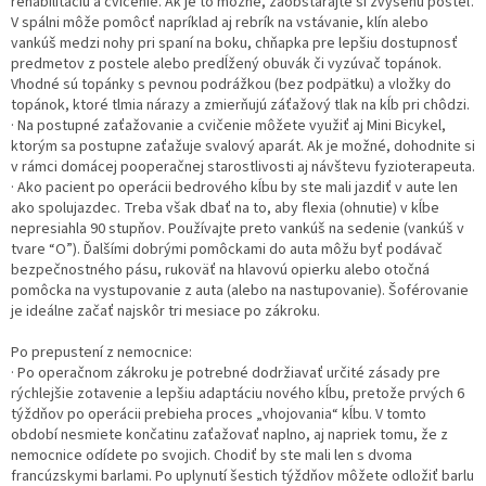
rehabilitáciu a cvičenie. Ak je to možné, zaobstarajte si zvýšenú posteľ.
V spálni môže pomôcť napríklad aj rebrík na vstávanie, klín alebo
vankúš medzi nohy pri spaní na boku, chňapka pre lepšiu dostupnosť
predmetov z postele alebo predĺžený obuvák či vyzúvač topánok.
Vhodné sú topánky s pevnou podrážkou (bez podpätku) a vložky do
topánok, ktoré tlmia nárazy a zmierňujú záťažový tlak na kĺb pri chôdzi.
· Na postupné zaťažovanie a cvičenie môžete využiť aj Mini Bicykel,
ktorým sa postupne zaťažuje svalový aparát. Ak je možné, dohodnite si
v rámci domácej pooperačnej starostlivosti aj návštevu fyzioterapeuta.
· Ako pacient po operácii bedrového kĺbu by ste mali jazdiť v aute len
ako spolujazdec. Treba však dbať na to, aby flexia (ohnutie) v kĺbe
nepresiahla 90 stupňov. Používajte preto vankúš na sedenie (vankúš v
tvare “O”). Ďalšími dobrými pomôckami do auta môžu byť podávač
bezpečnostného pásu, rukoväť na hlavovú opierku alebo otočná
pomôcka na vystupovanie z auta (alebo na nastupovanie). Šoférovanie
je ideálne začať najskôr tri mesiace po zákroku.
Po prepustení z nemocnice:
· Po operačnom zákroku je potrebné dodržiavať určité zásady pre
rýchlejšie zotavenie a lepšiu adaptáciu nového kĺbu, pretože prvých 6
týždňov po operácii prebieha proces „vhojovania“ kĺbu. V tomto
období nesmiete končatinu zaťažovať naplno, aj napriek tomu, že z
nemocnice odídete po svojich. Chodiť by ste mali len s dvoma
francúzskymi barlami. Po uplynutí šestich týždňov môžete odložiť barlu