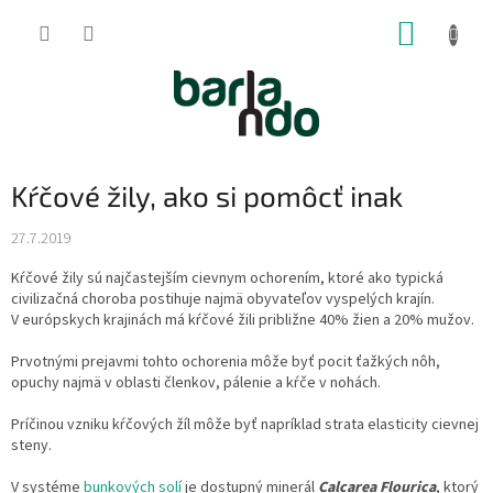
Prejsť
NÁKUP
na
obsah
KOŠÍK
Kŕčové žily, ako si pomôcť inak
27.7.2019
Kŕčové žily sú najčastejším cievnym ochorením, ktoré ako typická
civilizačná choroba postihuje najmä obyvateľov vyspelých krajín.
V európskych krajinách má kŕčové žili približne 40% žien a 20% mužov.
Prvotnými prejavmi tohto ochorenia môže byť pocit ťažkých nôh,
opuchy najmä v oblasti členkov, pálenie a kŕče v nohách.
Príčinou vzniku kŕčových žíl môže byť napríklad strata elasticity cievnej
steny.
V systéme
bunkových solí
je dostupný minerál
Calcarea Flourica
, ktorý