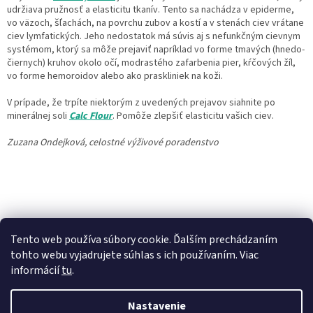
udržiava pružnosť a elasticitu tkanív. Tento sa nachádza v epiderme,
vo väzoch, šľachách, na povrchu zubov a kostí a v stenách ciev vrátane
ciev lymfatických. Jeho nedostatok má súvis aj s nefunkčným cievnym
systémom, ktorý sa môže prejaviť napríklad vo forme tmavých (hnedo-
čiernych) kruhov okolo očí, modrastého zafarbenia pier, kŕčových žíl,
vo forme hemoroidov alebo ako praskliniek na koži.
V prípade, že trpíte niektorým z uvedených prejavov siahnite po
minerálnej soli
Calc Flour
. Pomôže zlepšiť elasticitu vašich ciev.
Zuzana Ondejková,
celostné výživové poradenstvo
PREDCHÁDZAJÚCI ČLÁNOK
ĎALŠÍ ČLÁNOK
Tento web používa súbory cookie. Ďalším prechádzaním
tohto webu vyjadrujete súhlas s ich používaním. Viac
informácií
tu
.
Z
á
Nastavenie
Vytvoril Shoptet
p